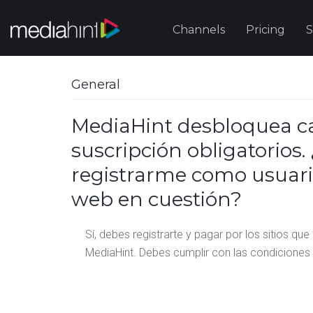
Channels
Pricing
S
General
MediaHint desbloquea ca
suscripción obligatorios
registrarme como usuario
web en cuestión?
Sí, debes registrarte y pagar por los sitios qu
MediaHint. Debes cumplir con las condiciones 