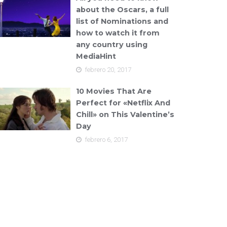
about the Oscars, a full
list of Nominations and
how to watch it from
any country using
MediaHint
febrero 20, 2017
10 Movies That Are
Perfect for «Netflix And
Chill» on This Valentine’s
Day
febrero 6, 2017