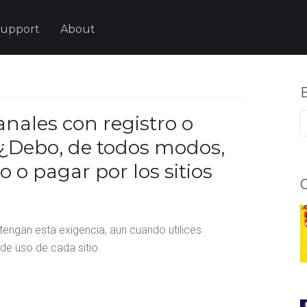
upport
About
B
nales con registro o
. ¿Debo, de todos modos,
 o pagar por los sitios
e tengan esta exigencia, aun cuando utilices
de uso de cada sitio.