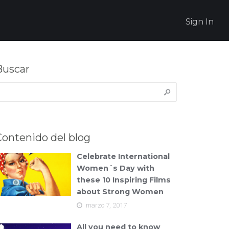
Sign In
Buscar
uscar:
Contenido del blog
Celebrate International
Women´s Day with
these 10 Inspiring Films
about Strong Women
marzo 7, 2017
All you need to know