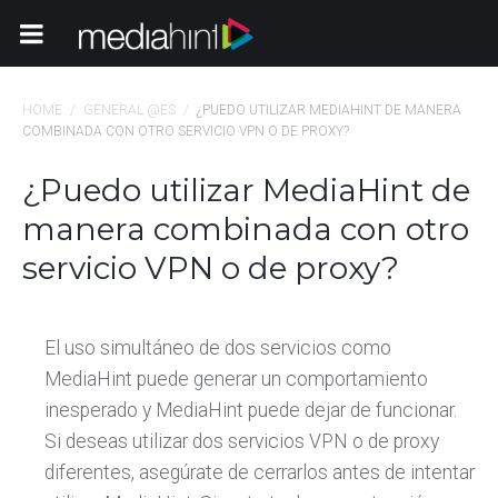
Toggle Navigation
HOME
/
GENERAL @ES
/
¿PUEDO UTILIZAR MEDIAHINT DE MANERA
COMBINADA CON OTRO SERVICIO VPN O DE PROXY?
¿Puedo utilizar MediaHint de
manera combinada con otro
servicio VPN o de proxy?
El uso simultáneo de dos servicios como
MediaHint puede generar un comportamiento
inesperado y MediaHint puede dejar de funcionar.
Si deseas utilizar dos servicios VPN o de proxy
diferentes, asegúrate de cerrarlos antes de intentar