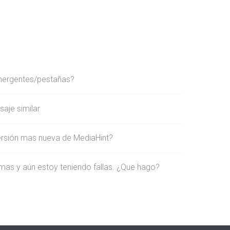
mergentes/pestañas?
aje similar
ersión mas nueva de MediaHint?
mas y aún estoy teniendo fallas. ¿Que hago?