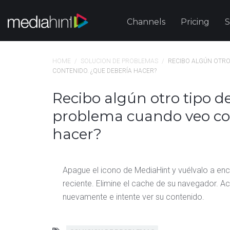
Channels
Pricing
S
HOME
/
SOLUCION DE PROBLEMAS
/
RECIBO ALGÚN OTRO
CONTENIDO. ¿QUE DEBERÍA HACER?
Recibo algún otro tipo d
problema cuando veo co
hacer?
Apague el icono de MediaHint y vuélvalo a en
reciente. Elimine el cache de su navegador. Act
nuevamente e intente ver su contenido.