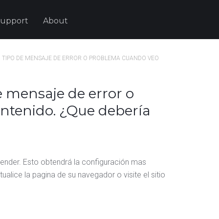
upport
About
 TIPO DE MENSAJE DE ERROR O PROBLEMA CUANDO VEO
e mensaje de error o
ntenido. ¿Que debería
cender. Esto obtendrá la configuración mas
ualice la pagina de su navegador o visite el sitio