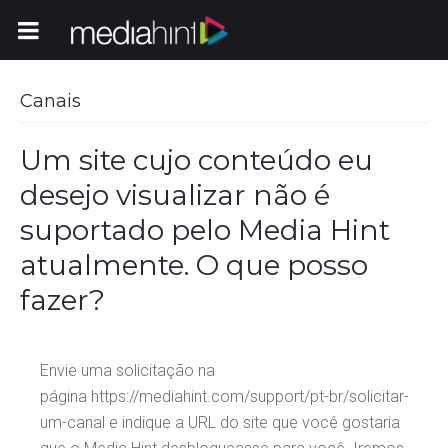
Toggle Navigation
Canais
Um site cujo conteúdo eu
desejo visualizar não é
suportado pelo Media Hint
atualmente. O que posso
fazer?
Envie uma solicitação na
página https://mediahint.com/support/pt-br/solicitar-
um-canal e indique a URL do site que você gostaria