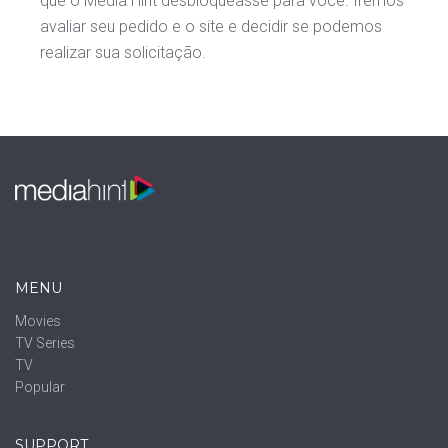
que o Media Hint desbloqueasse para você. Iremos
avaliar seu pedido e o site e decidir se podemos
realizar sua solicitação.
MENU
Movies
TV Series
TV
Popular
SUPPORT