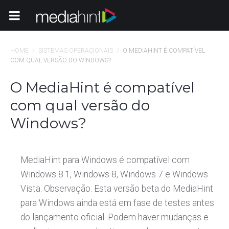
Toggle Navigation
HOME
/
SISTEMAS OPERACIONAIS
/
O MEDIAHINT É COMPATÍVEL
COM QUAL VERSÃO DO WINDOWS?
O MediaHint é compatível
com qual versão do
Windows?
MediaHint para Windows é compatível com
Windows 8.1, Windows 8, Windows 7 e Windows
Vista. Observação: Esta versão beta do MediaHint
para Windows ainda está em fase de testes antes
do lançamento oficial. Podem haver mudanças e