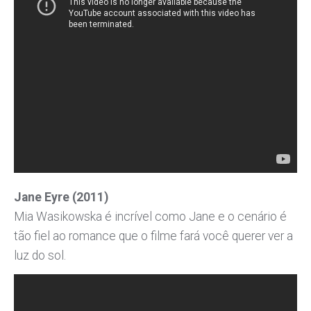
Jane Eyre (2011)
Mia Wasikowska é incrível como Jane e o cenário é
tão fiel ao romance que o filme fará você querer ver a
luz do sol.